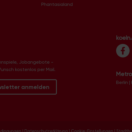
Phantasialand
koeln
innspiele, Jobangebote -
Wunsch kostenlos per Mail.
Metro
Berlin
|
wsletter anmelden
edingungen
|
Datenschutzerklärung
|
Cookie-Einstellungen
|
Stadtb