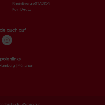
RheinEnergieSTADION
Köln Deutz
.de auch auf
polenlinks
Hamburg
|
München
ranchenbuch
|
Werben auf