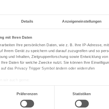
Details
Anzeigeneinstellungen
g mit Ihren Daten
arbeiten Ihre persönlichen Daten, wie z. B. Ihre IP-Adresse, mit
uf Ihrem Gerät zu speichern und darauf zuzugreifen und so pers
ung und Inhalten, Zielgruppenforschung sowie Entwicklung von
 Ihre Daten für welche Zwecke nutzt. Sie können Ihre Einwilligun
 auf das Privacy Trigger Symbol ändern oder widerrufen
n wir auch gerne:
re geografische Lage erfassen, welche bis auf einige Meter gen
te die Darstellung des RVR-Kartenwerks
Stadtpla
es Scannen nach bestimmten Merkmalen (Fingerprinting) identifi
Präferenzen
Statistiken
-Karte mit vielen weiteren Details wie z.B. Hausn
ie Ihre persönlichen Daten verarbeitet werden, und legen Sie I