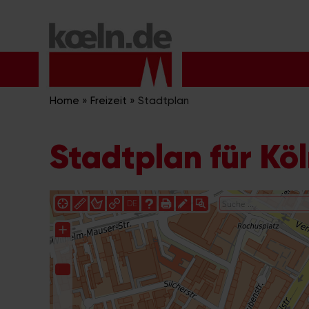
Zum
Inhalt
springen
Home
»
Freizeit
»
Stadtplan
Stadtplan für Kö