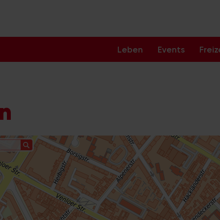
Leben
Events
Freiz
ln