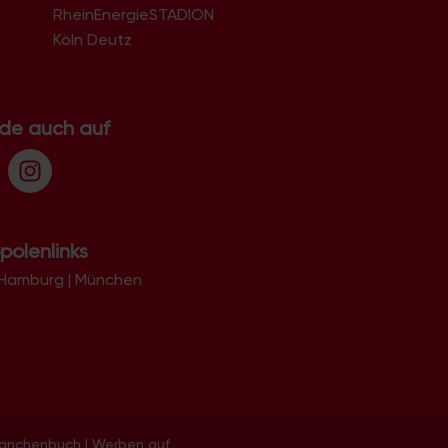
RheinEnergieSTADION
Köln Deutz
.de auch auf
polenlinks
Hamburg
|
München
ranchenbuch
|
Werben auf