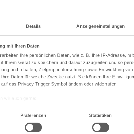
Details
Anzeigeneinstellungen
g mit Ihren Daten
arbeiten Ihre persönlichen Daten, wie z. B. Ihre IP-Adresse, mit
uf Ihrem Gerät zu speichern und darauf zuzugreifen und so pers
ung und Inhalten, Zielgruppenforschung sowie Entwicklung von
 Ihre Daten für welche Zwecke nutzt. Sie können Ihre Einwilligun
 auf das Privacy Trigger Symbol ändern oder widerrufen
n wir auch gerne:
re geografische Lage erfassen, welche bis auf einige Meter gen
te die Darstellung des RVR-Kartenwerks
Stadtpla
es Scannen nach bestimmten Merkmalen (Fingerprinting) identifi
Präferenzen
Statistiken
-Karte mit vielen weiteren Details wie z.B. Hausn
ie Ihre persönlichen Daten verarbeitet werden, und legen Sie I