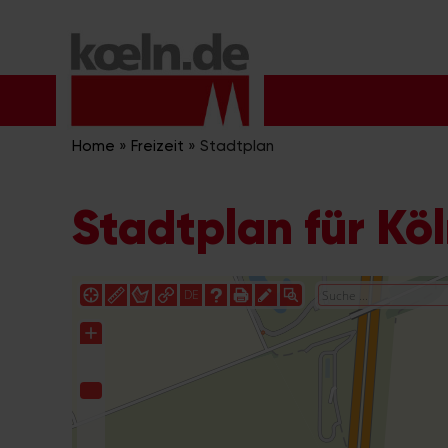
Zum
Inhalt
springen
Home
»
Freizeit
»
Stadtplan
Stadtplan für Kö