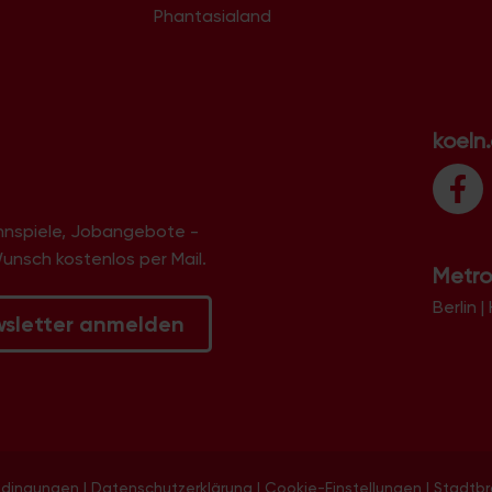
Phantasialand
koeln
innspiele, Jobangebote -
Wunsch kostenlos per Mail.
Metro
Berlin
|
wsletter anmelden
edingungen
|
Datenschutzerklärung
|
Cookie-Einstellungen
|
Stadtb