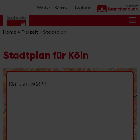
Zum
Wetter
Kölnmail
Stadtplan
Inhalt
springen
M
Home
»
Freizeit
»
Stadtplan
Stadtplan für Köln