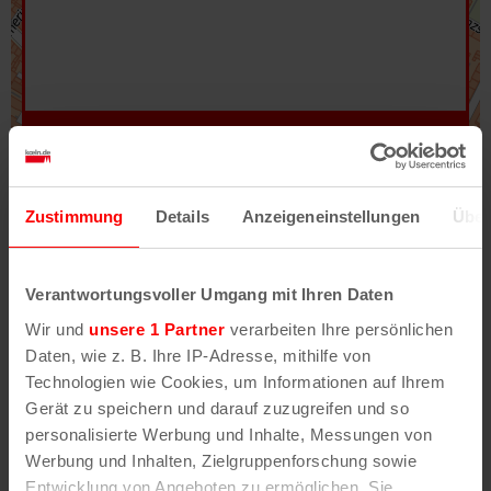
Hilfe
–
Legende
–
Fehler/Problem melden
Zustimmung
Details
Anzeigeneinstellungen
Über
Im Stadtplan verwenden wir als Basiskarte die
Darstellung des RVR-Kartenwerks
Stadtplanwerk
Verantwortungsvoller Umgang mit Ihren Daten
2.0
. Bei Auswahl des Kartenlayers „Detailkarte“
Wir und
unsere 1 Partner
verarbeiten Ihre persönlichen
erhältst Du unsere koeln.de-Karte mit vielen
Daten, wie z. B. Ihre IP-Adresse, mithilfe von
weiteren Details wie z.B. Hausnummern.
Technologien wie Cookies, um Informationen auf Ihrem
Gerät zu speichern und darauf zuzugreifen und so
Unser Stadtplan basiert auf Daten des
personalisierte Werbung und Inhalte, Messungen von
OpenStreetMap
-Projekts (
© OpenStreetMap
Werbung und Inhalten, Zielgruppenforschung sowie
Mitwirkende
) und von
OpenCycleMap.org
,
Entwicklung von Angeboten zu ermöglichen. Sie