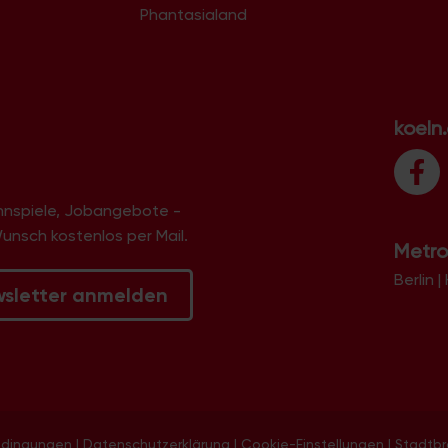
Phantasialand
koeln
innspiele, Jobangebote -
Wunsch kostenlos per Mail.
Metro
Berlin
|
wsletter anmelden
edingungen
|
Datenschutzerklärung
|
Cookie-Einstellungen
|
Stadtb