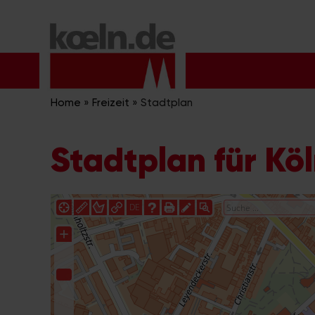
Zum
Inhalt
springen
Home
»
Freizeit
»
Stadtplan
Stadtplan für Kö