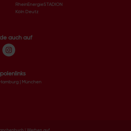
RheinEnergieSTADION
Köln Deutz
.de auch auf
polenlinks
Hamburg
|
München
ranchenbuch
|
Werben auf