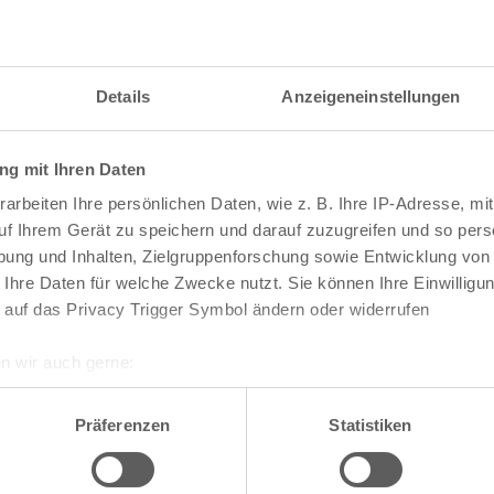
Details
Anzeigeneinstellungen
g mit Ihren Daten
arbeiten Ihre persönlichen Daten, wie z. B. Ihre IP-Adresse, mit
uf Ihrem Gerät zu speichern und darauf zuzugreifen und so pers
ung und Inhalten, Zielgruppenforschung sowie Entwicklung von
 Ihre Daten für welche Zwecke nutzt. Sie können Ihre Einwilligun
 auf das Privacy Trigger Symbol ändern oder widerrufen
n wir auch gerne:
re geografische Lage erfassen, welche bis auf einige Meter gen
te die Darstellung des RVR-Kartenwerks
Stadtpla
es Scannen nach bestimmten Merkmalen (Fingerprinting) identifi
Präferenzen
Statistiken
-Karte mit vielen weiteren Details wie z.B. Hausn
ie Ihre persönlichen Daten verarbeitet werden, und legen Sie I