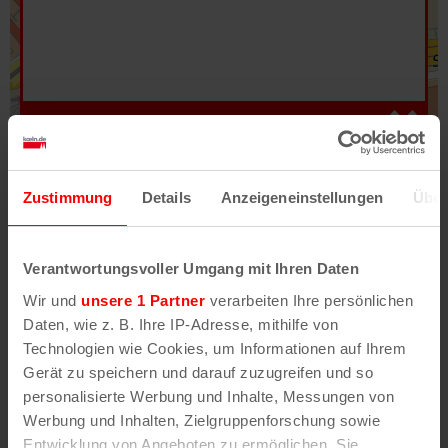
Hilfe
–
Legende
–
Fehler/Problem melden
Zustimmung
Details
Anzeigeneinstellungen
Über
Im Stadtplan verwenden wir als Basiskarte die
Darstellung des RVR-Kartenwerks
Stadtplanwerk
Verantwortungsvoller Umgang mit Ihren Daten
2.0
. Bei Auswahl des Kartenlayers „Detailkarte“
Wir und
unsere 1 Partner
verarbeiten Ihre persönlichen
erhältst Du unsere koeln.de-Karte mit vielen
Daten, wie z. B. Ihre IP-Adresse, mithilfe von
weiteren Details wie z.B. Hausnummern.
Technologien wie Cookies, um Informationen auf Ihrem
Gerät zu speichern und darauf zuzugreifen und so
Unser Stadtplan basiert auf Daten des
personalisierte Werbung und Inhalte, Messungen von
OpenStreetMap
-Projekts (
© OpenStreetMap
Werbung und Inhalten, Zielgruppenforschung sowie
Mitwirkende
) und von
OpenCycleMap.org
,
Entwicklung von Angeboten zu ermöglichen. Sie