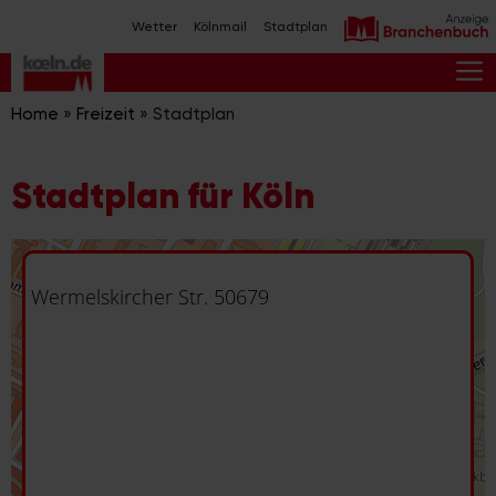
Zum
Wetter
Kölnmail
Stadtplan
Inhalt
springen
M
Home
»
Freizeit
»
Stadtplan
Stadtplan für Köln