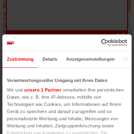
Hilfe
–
Legende
–
Fehler/Problem melden
Zustimmung
Details
Anzeigeneinstellungen
Über
Im Stadtplan verwenden wir als Basiskarte die
Darstellung des RVR-Kartenwerks
Stadtplanwerk
Verantwortungsvoller Umgang mit Ihren Daten
2.0
. Bei Auswahl des Kartenlayers „Detailkarte“
Wir und
unsere 1 Partner
verarbeiten Ihre persönlichen
erhältst Du unsere koeln.de-Karte mit vielen
Daten, wie z. B. Ihre IP-Adresse, mithilfe von
weiteren Details wie z.B. Hausnummern.
Technologien wie Cookies, um Informationen auf Ihrem
Gerät zu speichern und darauf zuzugreifen und so
Unser Stadtplan basiert auf Daten des
personalisierte Werbung und Inhalte, Messungen von
OpenStreetMap
-Projekts (
© OpenStreetMap
Werbung und Inhalten, Zielgruppenforschung sowie
Mitwirkende
) und von
OpenCycleMap.org
,
Entwicklung von Angeboten zu ermöglichen. Sie