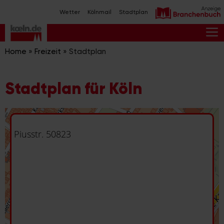
Zum
Wetter
Kölnmail
Stadtplan
Inhalt
springen
M
Home
»
Freizeit
»
Stadtplan
Stadtplan für Köln