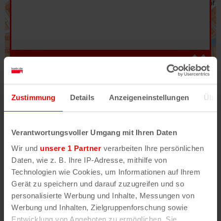
Hilfe
–
Legende
–
Fehler/Problem melden
Zustimmung
Details
Anzeigeneinstellungen
Über
Im Stadtplan verwenden wir als Basiskarte die
Darstellung des RVR-Kartenwerks
Stadtplanwerk
Verantwortungsvoller Umgang mit Ihren Daten
2.0
. Bei Auswahl des Kartenlayers „Detailkarte“
Wir und
unsere 1 Partner
verarbeiten Ihre persönlichen
erhältst Du unsere koeln.de-Karte mit vielen
Daten, wie z. B. Ihre IP-Adresse, mithilfe von
weiteren Details wie z.B. Hausnummern.
Technologien wie Cookies, um Informationen auf Ihrem
Gerät zu speichern und darauf zuzugreifen und so
Unser Stadtplan basiert auf Daten des
personalisierte Werbung und Inhalte, Messungen von
OpenStreetMap
-Projekts (
© OpenStreetMap
Werbung und Inhalten, Zielgruppenforschung sowie
Mitwirkende
) und von
OpenCycleMap.org
,
Entwicklung von Angeboten zu ermöglichen. Sie