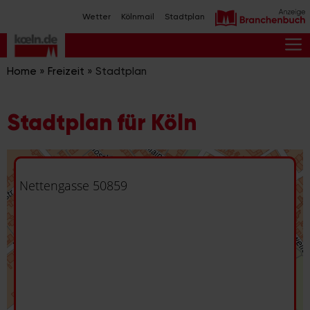
Zum
Wetter
Kölnmail
Stadtplan
Inhalt
springen
M
Home
»
Freizeit
»
Stadtplan
Stadtplan für Köln