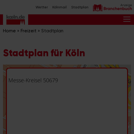
Zum
Wetter
Kölnmail
Stadtplan
Inhalt
springen
M
Home
»
Freizeit
»
Stadtplan
Stadtplan für Köln