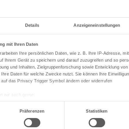
Details
Anzeigeneinstellungen
g mit Ihren Daten
arbeiten Ihre persönlichen Daten, wie z. B. Ihre IP-Adresse, mit
uf Ihrem Gerät zu speichern und darauf zuzugreifen und so pers
ung und Inhalten, Zielgruppenforschung sowie Entwicklung von
 Ihre Daten für welche Zwecke nutzt. Sie können Ihre Einwilligun
 auf das Privacy Trigger Symbol ändern oder widerrufen
n wir auch gerne:
re geografische Lage erfassen, welche bis auf einige Meter gen
te die Darstellung des RVR-Kartenwerks
Stadtpla
es Scannen nach bestimmten Merkmalen (Fingerprinting) identifi
Präferenzen
Statistiken
-Karte mit vielen weiteren Details wie z.B. Hausn
ie Ihre persönlichen Daten verarbeitet werden, und legen Sie I