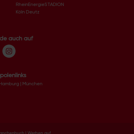
RheinEnergieSTADION
Köln Deutz
.de auch auf
polenlinks
Hamburg
|
München
ranchenbuch
|
Werben auf