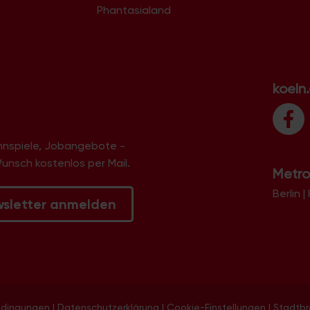
Phantasialand
koeln
innspiele, Jobangebote -
Wunsch kostenlos per Mail.
Metro
Berlin
|
wsletter anmelden
edingungen
|
Datenschutzerklärung
|
Cookie-Einstellungen
|
Stadtb