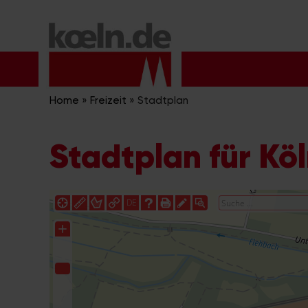
Zum
Inhalt
springen
Home
»
Freizeit
»
Stadtplan
Stadtplan für Kö