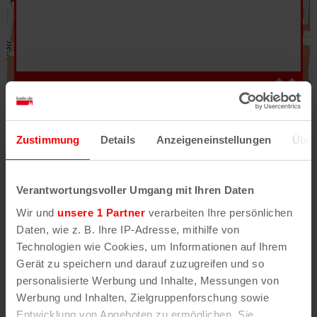
Hilfe
–
Legende
–
Fehler/Problem melden
Zustimmung
Details
Anzeigeneinstellungen
Über
Im Stadtplan verwenden wir als Basiskarte die
Darstellung des RVR-Kartenwerks
Stadtplanwerk
Verantwortungsvoller Umgang mit Ihren Daten
2.0
. Bei Auswahl des Kartenlayers „Detailkarte“
Wir und
unsere 1 Partner
verarbeiten Ihre persönlichen
erhältst Du unsere koeln.de-Karte mit vielen
Daten, wie z. B. Ihre IP-Adresse, mithilfe von
weiteren Details wie z.B. Hausnummern.
Technologien wie Cookies, um Informationen auf Ihrem
Gerät zu speichern und darauf zuzugreifen und so
Unser Stadtplan basiert auf Daten des
personalisierte Werbung und Inhalte, Messungen von
OpenStreetMap
-Projekts (
© OpenStreetMap
Werbung und Inhalten, Zielgruppenforschung sowie
Mitwirkende
) und von
OpenCycleMap.org
,
Entwicklung von Angeboten zu ermöglichen. Sie