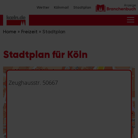
Zum
Wetter
Kölnmail
Stadtplan
Inhalt
springen
M
Home
»
Freizeit
»
Stadtplan
Stadtplan für Köln