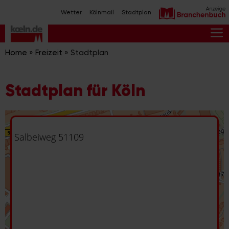
Zum
Wetter
Kölnmail
Stadtplan
Inhalt
springen
M
Home
»
Freizeit
»
Stadtplan
Stadtplan für Köln