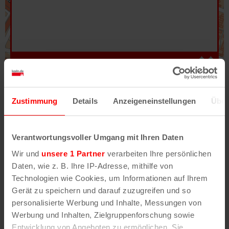
Hilfe
–
Legende
–
Fehler/Problem melden
Zustimmung
Details
Anzeigeneinstellungen
Über
Im Stadtplan verwenden wir als Basiskarte die
Darstellung des RVR-Kartenwerks
Stadtplanwerk
Verantwortungsvoller Umgang mit Ihren Daten
2.0
. Bei Auswahl des Kartenlayers „Detailkarte“
Wir und
unsere 1 Partner
verarbeiten Ihre persönlichen
erhältst Du unsere koeln.de-Karte mit vielen
Daten, wie z. B. Ihre IP-Adresse, mithilfe von
weiteren Details wie z.B. Hausnummern.
Technologien wie Cookies, um Informationen auf Ihrem
Gerät zu speichern und darauf zuzugreifen und so
Unser Stadtplan basiert auf Daten des
personalisierte Werbung und Inhalte, Messungen von
OpenStreetMap
-Projekts (
© OpenStreetMap
Werbung und Inhalten, Zielgruppenforschung sowie
Mitwirkende
) und von
OpenCycleMap.org
,
Entwicklung von Angeboten zu ermöglichen. Sie