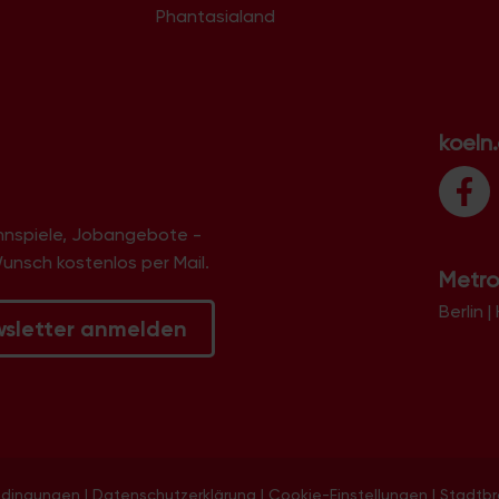
Phantasialand
koeln
innspiele, Jobangebote -
Wunsch kostenlos per Mail.
Metro
Berlin
|
wsletter anmelden
edingungen
|
Datenschutzerklärung
|
Cookie-Einstellungen
|
Stadtb