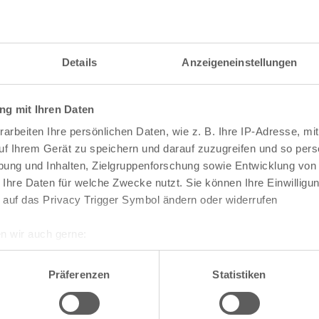
Details
Anzeigeneinstellungen
g mit Ihren Daten
arbeiten Ihre persönlichen Daten, wie z. B. Ihre IP-Adresse, mit
uf Ihrem Gerät zu speichern und darauf zuzugreifen und so pers
ung und Inhalten, Zielgruppenforschung sowie Entwicklung von
 Ihre Daten für welche Zwecke nutzt. Sie können Ihre Einwilligun
 auf das Privacy Trigger Symbol ändern oder widerrufen
n wir auch gerne:
re geografische Lage erfassen, welche bis auf einige Meter gen
te die Darstellung des RVR-Kartenwerks
Stadtpla
es Scannen nach bestimmten Merkmalen (Fingerprinting) identifi
Präferenzen
Statistiken
-Karte mit vielen weiteren Details wie z.B. Hausn
ie Ihre persönlichen Daten verarbeitet werden, und legen Sie I