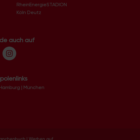
RheinEnergieSTADION
Köln Deutz
.de auch auf
polenlinks
Hamburg
|
München
ranchenbuch
|
Werben auf