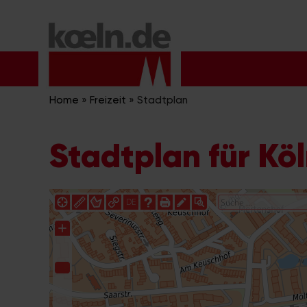
Zum
Inhalt
springen
Home
»
Freizeit
»
Stadtplan
Stadtplan für Kö