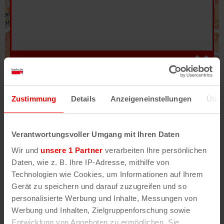
Hilfe
–
Legende
–
Fehler/Problem melden
Zustimmung
Details
Anzeigeneinstellungen
Über
Im Stadtplan verwenden wir als Basiskarte die
Darstellung des RVR-Kartenwerks
Stadtplanwerk
Verantwortungsvoller Umgang mit Ihren Daten
2.0
. Bei Auswahl des Kartenlayers „Detailkarte“
Wir und
unsere 1 Partner
verarbeiten Ihre persönlichen
erhältst Du unsere koeln.de-Karte mit vielen
Daten, wie z. B. Ihre IP-Adresse, mithilfe von
weiteren Details wie z.B. Hausnummern.
Technologien wie Cookies, um Informationen auf Ihrem
Gerät zu speichern und darauf zuzugreifen und so
Unser Stadtplan basiert auf Daten des
personalisierte Werbung und Inhalte, Messungen von
OpenStreetMap
-Projekts (
© OpenStreetMap
Werbung und Inhalten, Zielgruppenforschung sowie
Mitwirkende
) und von
OpenCycleMap.org
,
Entwicklung von Angeboten zu ermöglichen. Sie