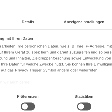
Details
Anzeigeneinstellungen
g mit Ihren Daten
arbeiten Ihre persönlichen Daten, wie z. B. Ihre IP-Adresse, mit
uf Ihrem Gerät zu speichern und darauf zuzugreifen und so pers
ung und Inhalten, Zielgruppenforschung sowie Entwicklung von
 Ihre Daten für welche Zwecke nutzt. Sie können Ihre Einwilligun
 auf das Privacy Trigger Symbol ändern oder widerrufen
n wir auch gerne:
re geografische Lage erfassen, welche bis auf einige Meter gen
te die Darstellung des RVR-Kartenwerks
Stadtpla
es Scannen nach bestimmten Merkmalen (Fingerprinting) identifi
Präferenzen
Statistiken
-Karte mit vielen weiteren Details wie z.B. Hausn
ie Ihre persönlichen Daten verarbeitet werden, und legen Sie I