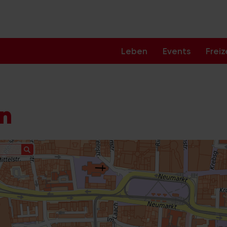
Leben
Events
Freiz
ln