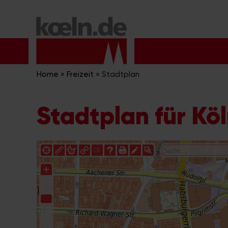
Zum
Inhalt
springen
Home
»
Freizeit
»
Stadtplan
Stadtplan für Kö