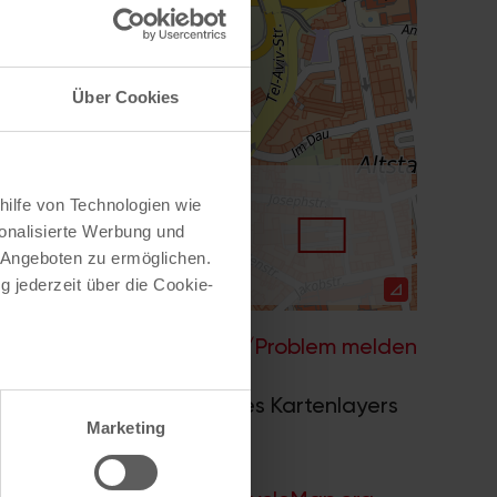
Über Cookies
hilfe von Technologien wie
onalisierte Werbung und
 Angeboten zu ermöglichen.
g jederzeit über die Cookie-
Hilfe
–
Legende
–
Fehler/Problem melden
au sein können
nwerk 2.0
. Bei Auswahl des Kartenlayers
zieren
Marketing
ummern.
hre Präferenzen im
Abschnitt