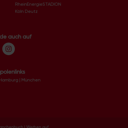
RheinEnergieSTADION
Köln Deutz
.de auch auf
polenlinks
Hamburg
|
München
ranchenbuch
|
Werben auf