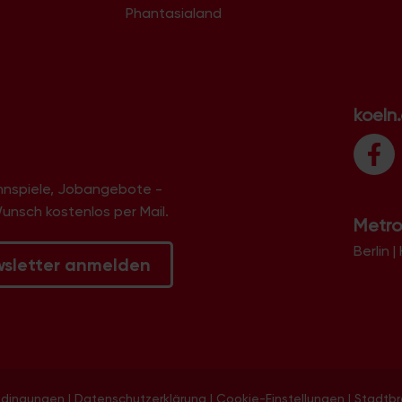
Phantasialand
koeln
innspiele, Jobangebote -
Wunsch kostenlos per Mail.
Metro
Berlin
|
wsletter anmelden
edingungen
|
Datenschutzerklärung
|
Cookie-Einstellungen
|
Stadtb