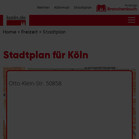
Zum
Wetter
Kölnmail
Stadtplan
Inhalt
springen
M
Home
»
Freizeit
»
Stadtplan
Stadtplan für Köln