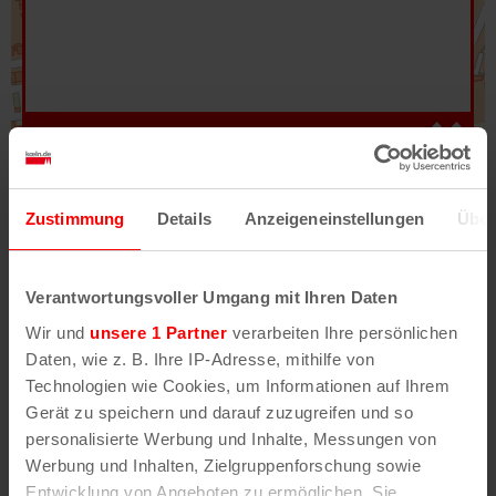
Hilfe
–
Legende
–
Fehler/Problem melden
Zustimmung
Details
Anzeigeneinstellungen
Über
Im Stadtplan verwenden wir als Basiskarte die
Darstellung des RVR-Kartenwerks
Stadtplanwerk
Verantwortungsvoller Umgang mit Ihren Daten
2.0
. Bei Auswahl des Kartenlayers „Detailkarte“
Wir und
unsere 1 Partner
verarbeiten Ihre persönlichen
erhältst Du unsere koeln.de-Karte mit vielen
Daten, wie z. B. Ihre IP-Adresse, mithilfe von
weiteren Details wie z.B. Hausnummern.
Technologien wie Cookies, um Informationen auf Ihrem
Gerät zu speichern und darauf zuzugreifen und so
Unser Stadtplan basiert auf Daten des
personalisierte Werbung und Inhalte, Messungen von
OpenStreetMap
-Projekts (
© OpenStreetMap
Werbung und Inhalten, Zielgruppenforschung sowie
Mitwirkende
) und von
OpenCycleMap.org
,
Entwicklung von Angeboten zu ermöglichen. Sie