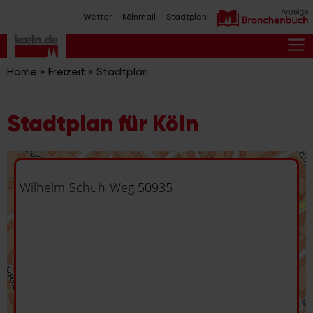
Zum
Wetter
Kölnmail
Stadtplan
Inhalt
springen
M
Home
»
Freizeit
»
Stadtplan
Stadtplan für Köln