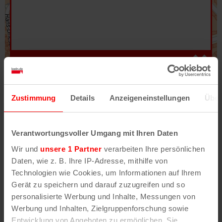
Hilfe
–
Legende
–
Fehler/Problem melden
Zustimmung
Details
Anzeigeneinstellungen
Über
Im Stadtplan verwenden wir als Basiskarte die
Darstellung des RVR-Kartenwerks
Stadtplanwerk
Verantwortungsvoller Umgang mit Ihren Daten
2.0
. Bei Auswahl des Kartenlayers „Detailkarte“
Wir und
unsere 1 Partner
verarbeiten Ihre persönlichen
erhältst Du unsere koeln.de-Karte mit vielen
Daten, wie z. B. Ihre IP-Adresse, mithilfe von
weiteren Details wie z.B. Hausnummern.
Technologien wie Cookies, um Informationen auf Ihrem
Gerät zu speichern und darauf zuzugreifen und so
Unser Stadtplan basiert auf Daten des
personalisierte Werbung und Inhalte, Messungen von
OpenStreetMap
-Projekts (
© OpenStreetMap
Werbung und Inhalten, Zielgruppenforschung sowie
Mitwirkende
) und von
OpenCycleMap.org
,
Entwicklung von Angeboten zu ermöglichen. Sie