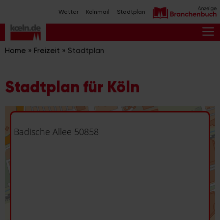
Zum
Wetter
Kölnmail
Stadtplan
Inhalt
springen
M
Home
»
Freizeit
»
Stadtplan
Stadtplan für Köln