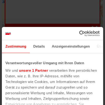
Hilfe
–
Legende
–
Fehler/Problem melden
Zustimmung
Details
Anzeigeneinstellungen
Über
Im Stadtplan verwenden wir als Basiskarte die
Darstellung des RVR-Kartenwerks
Stadtplanwerk
Verantwortungsvoller Umgang mit Ihren Daten
2.0
. Bei Auswahl des Kartenlayers „Detailkarte“
Wir und
unsere 1 Partner
verarbeiten Ihre persönlichen
erhältst Du unsere koeln.de-Karte mit vielen
Daten, wie z. B. Ihre IP-Adresse, mithilfe von
weiteren Details wie z.B. Hausnummern.
Technologien wie Cookies, um Informationen auf Ihrem
Gerät zu speichern und darauf zuzugreifen und so
Unser Stadtplan basiert auf Daten des
personalisierte Werbung und Inhalte, Messungen von
OpenStreetMap
-Projekts (
© OpenStreetMap
Werbung und Inhalten, Zielgruppenforschung sowie
Mitwirkende
) und von
OpenCycleMap.org
,
Entwicklung von Angeboten zu ermöglichen. Sie