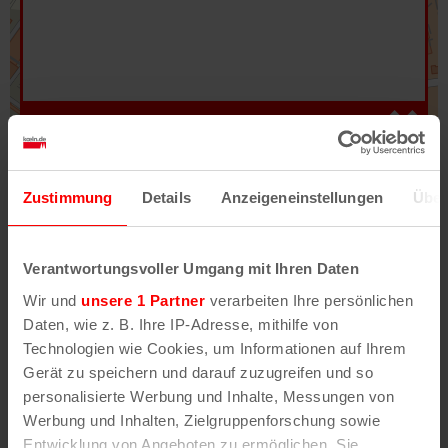
Hilfe
–
Legende
–
Fehler/Problem melden
Zustimmung
Details
Anzeigeneinstellungen
Über
Im Stadtplan verwenden wir als Basiskarte die
Darstellung des RVR-Kartenwerks
Stadtplanwerk
Verantwortungsvoller Umgang mit Ihren Daten
2.0
. Bei Auswahl des Kartenlayers „Detailkarte“
Wir und
unsere 1 Partner
verarbeiten Ihre persönlichen
erhältst Du unsere koeln.de-Karte mit vielen
Daten, wie z. B. Ihre IP-Adresse, mithilfe von
weiteren Details wie z.B. Hausnummern.
Technologien wie Cookies, um Informationen auf Ihrem
Gerät zu speichern und darauf zuzugreifen und so
Unser Stadtplan basiert auf Daten des
personalisierte Werbung und Inhalte, Messungen von
OpenStreetMap
-Projekts (
© OpenStreetMap
Werbung und Inhalten, Zielgruppenforschung sowie
Mitwirkende
) und von
OpenCycleMap.org
,
Entwicklung von Angeboten zu ermöglichen. Sie