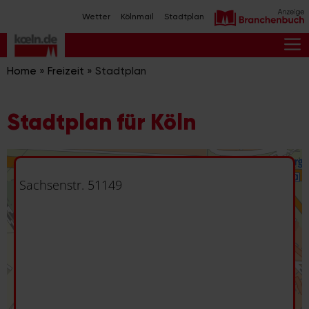
Zum
Wetter
Kölnmail
Stadtplan
Inhalt
springen
M
Home
»
Freizeit
»
Stadtplan
Stadtplan für Köln