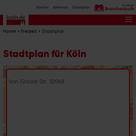
Zum
Wetter
Kölnmail
Stadtplan
Inhalt
springen
M
Home
»
Freizeit
»
Stadtplan
Stadtplan für Köln