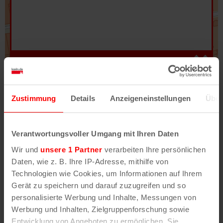
Hilfe
–
Legende
–
Fehler/Problem melden
Zustimmung
Details
Anzeigeneinstellungen
Über
Im Stadtplan verwenden wir als Basiskarte die
Darstellung des RVR-Kartenwerks
Stadtplanwerk
Verantwortungsvoller Umgang mit Ihren Daten
2.0
. Bei Auswahl des Kartenlayers „Detailkarte“
Wir und
unsere 1 Partner
verarbeiten Ihre persönlichen
erhältst Du unsere koeln.de-Karte mit vielen
Daten, wie z. B. Ihre IP-Adresse, mithilfe von
weiteren Details wie z.B. Hausnummern.
Technologien wie Cookies, um Informationen auf Ihrem
Gerät zu speichern und darauf zuzugreifen und so
Unser Stadtplan basiert auf Daten des
personalisierte Werbung und Inhalte, Messungen von
OpenStreetMap
-Projekts (
© OpenStreetMap
Werbung und Inhalten, Zielgruppenforschung sowie
Mitwirkende
) und von
OpenCycleMap.org
,
Entwicklung von Angeboten zu ermöglichen. Sie