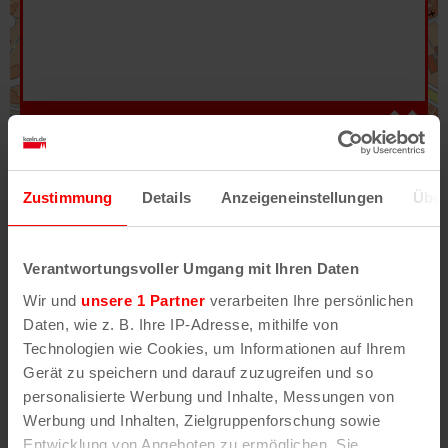
Hilfe
–
Legende
–
Fehler/Problem melden
Zustimmung
Details
Anzeigeneinstellungen
Über
Im Stadtplan verwenden wir als Basiskarte die
Darstellung des RVR-Kartenwerks
Stadtplanwerk
Verantwortungsvoller Umgang mit Ihren Daten
2.0
. Bei Auswahl des Kartenlayers „Detailkarte“
Wir und
unsere 1 Partner
verarbeiten Ihre persönlichen
erhältst Du unsere koeln.de-Karte mit vielen
Daten, wie z. B. Ihre IP-Adresse, mithilfe von
weiteren Details wie z.B. Hausnummern.
Technologien wie Cookies, um Informationen auf Ihrem
Gerät zu speichern und darauf zuzugreifen und so
Unser Stadtplan basiert auf Daten des
personalisierte Werbung und Inhalte, Messungen von
OpenStreetMap
-Projekts (
© OpenStreetMap
Werbung und Inhalten, Zielgruppenforschung sowie
Mitwirkende
) und von
OpenCycleMap.org
,
Entwicklung von Angeboten zu ermöglichen. Sie