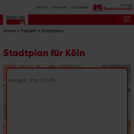
Zum
Wetter
Kölnmail
Stadtplan
Inhalt
springen
M
Home
»
Freizeit
»
Stadtplan
Stadtplan für Köln