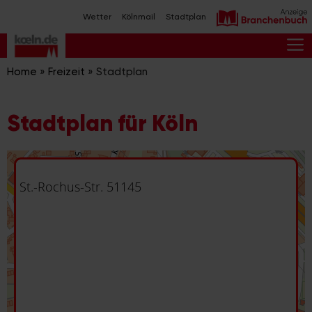
Zum
Wetter
Kölnmail
Stadtplan
Inhalt
springen
M
Home
»
Freizeit
»
Stadtplan
Stadtplan für Köln