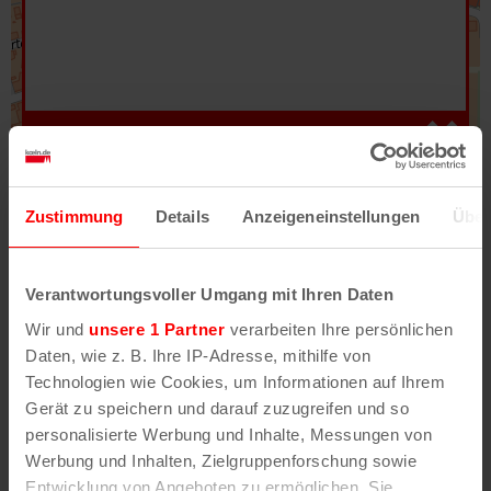
Hilfe
–
Legende
–
Fehler/Problem melden
Zustimmung
Details
Anzeigeneinstellungen
Über
Im Stadtplan verwenden wir als Basiskarte die
Darstellung des RVR-Kartenwerks
Stadtplanwerk
Verantwortungsvoller Umgang mit Ihren Daten
2.0
. Bei Auswahl des Kartenlayers „Detailkarte“
Wir und
unsere 1 Partner
verarbeiten Ihre persönlichen
erhältst Du unsere koeln.de-Karte mit vielen
Daten, wie z. B. Ihre IP-Adresse, mithilfe von
weiteren Details wie z.B. Hausnummern.
Technologien wie Cookies, um Informationen auf Ihrem
Gerät zu speichern und darauf zuzugreifen und so
Unser Stadtplan basiert auf Daten des
personalisierte Werbung und Inhalte, Messungen von
OpenStreetMap
-Projekts (
© OpenStreetMap
Werbung und Inhalten, Zielgruppenforschung sowie
Mitwirkende
) und von
OpenCycleMap.org
,
Entwicklung von Angeboten zu ermöglichen. Sie