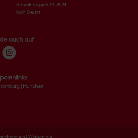
RheinEnergieSTADION
Köln Deutz
.de auch auf
polenlinks
Hamburg
|
München
ranchenbuch
|
Werben auf