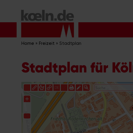
Zum
Inhalt
springen
Home
»
Freizeit
»
Stadtplan
Stadtplan für Kö