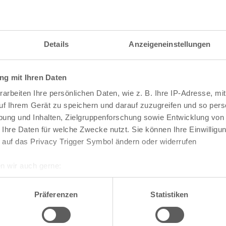
Details
Anzeigeneinstellungen
g mit Ihren Daten
arbeiten Ihre persönlichen Daten, wie z. B. Ihre IP-Adresse, mit
uf Ihrem Gerät zu speichern und darauf zuzugreifen und so pers
ung und Inhalten, Zielgruppenforschung sowie Entwicklung von
 Ihre Daten für welche Zwecke nutzt. Sie können Ihre Einwilligun
 auf das Privacy Trigger Symbol ändern oder widerrufen
n wir auch gerne:
re geografische Lage erfassen, welche bis auf einige Meter gen
te die Darstellung des RVR-Kartenwerks
Stadtpla
es Scannen nach bestimmten Merkmalen (Fingerprinting) identifi
Präferenzen
Statistiken
-Karte mit vielen weiteren Details wie z.B. Hausn
ie Ihre persönlichen Daten verarbeitet werden, und legen Sie I