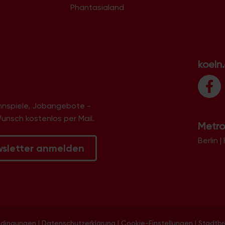
Phantasialand
koeln
innspiele, Jobangebote -
Wunsch kostenlos per Mail.
Metro
Berlin
|
wsletter anmelden
edingungen
|
Datenschutzerklärung
|
Cookie-Einstellungen
|
Stadtb