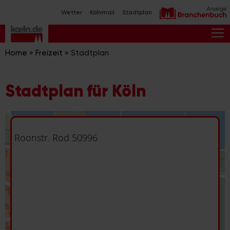
Zum
Wetter
Kölnmail
Stadtplan
Inhalt
springen
M
Home
»
Freizeit
»
Stadtplan
Stadtplan für Köln