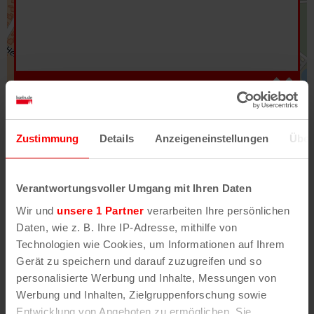
Hilfe
–
Legende
–
Fehler/Problem melden
Zustimmung
Details
Anzeigeneinstellungen
Über
Im Stadtplan verwenden wir als Basiskarte die
Darstellung des RVR-Kartenwerks
Stadtplanwerk
Verantwortungsvoller Umgang mit Ihren Daten
2.0
. Bei Auswahl des Kartenlayers „Detailkarte“
Wir und
unsere 1 Partner
verarbeiten Ihre persönlichen
erhältst Du unsere koeln.de-Karte mit vielen
Daten, wie z. B. Ihre IP-Adresse, mithilfe von
weiteren Details wie z.B. Hausnummern.
Technologien wie Cookies, um Informationen auf Ihrem
Gerät zu speichern und darauf zuzugreifen und so
Unser Stadtplan basiert auf Daten des
personalisierte Werbung und Inhalte, Messungen von
OpenStreetMap
-Projekts (
© OpenStreetMap
Werbung und Inhalten, Zielgruppenforschung sowie
Mitwirkende
) und von
OpenCycleMap.org
,
Entwicklung von Angeboten zu ermöglichen. Sie