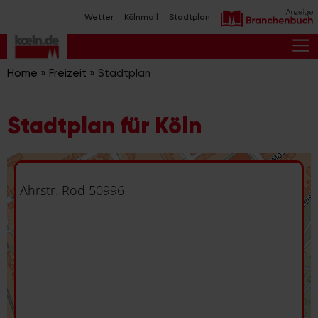
Zum
Wetter
Kölnmail
Stadtplan
Inhalt
springen
M
Home
»
Freizeit
»
Stadtplan
Stadtplan für Köln