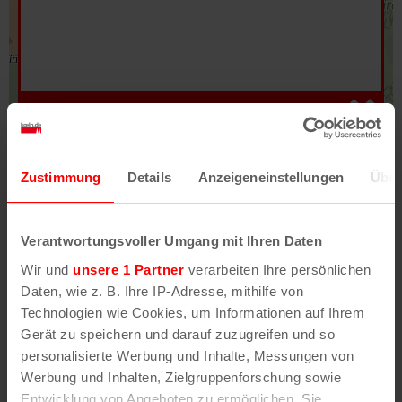
Hilfe
–
Legende
–
Fehler/Problem melden
Zustimmung
Details
Anzeigeneinstellungen
Über
Im Stadtplan verwenden wir als Basiskarte die
Darstellung des RVR-Kartenwerks
Stadtplanwerk
Verantwortungsvoller Umgang mit Ihren Daten
2.0
. Bei Auswahl des Kartenlayers „Detailkarte“
Wir und
unsere 1 Partner
verarbeiten Ihre persönlichen
erhältst Du unsere koeln.de-Karte mit vielen
Daten, wie z. B. Ihre IP-Adresse, mithilfe von
weiteren Details wie z.B. Hausnummern.
Technologien wie Cookies, um Informationen auf Ihrem
Gerät zu speichern und darauf zuzugreifen und so
Unser Stadtplan basiert auf Daten des
personalisierte Werbung und Inhalte, Messungen von
OpenStreetMap
-Projekts (
© OpenStreetMap
Werbung und Inhalten, Zielgruppenforschung sowie
Mitwirkende
) und von
OpenCycleMap.org
,
Entwicklung von Angeboten zu ermöglichen. Sie