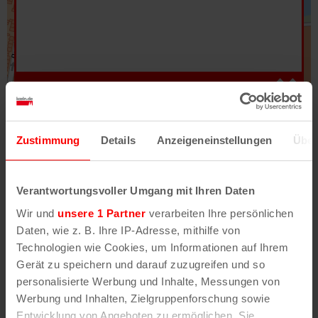
Hilfe
–
Legende
–
Fehler/Problem melden
Zustimmung
Details
Anzeigeneinstellungen
Über
Im Stadtplan verwenden wir als Basiskarte die
Darstellung des RVR-Kartenwerks
Stadtplanwerk
Verantwortungsvoller Umgang mit Ihren Daten
2.0
. Bei Auswahl des Kartenlayers „Detailkarte“
Wir und
unsere 1 Partner
verarbeiten Ihre persönlichen
erhältst Du unsere koeln.de-Karte mit vielen
Daten, wie z. B. Ihre IP-Adresse, mithilfe von
weiteren Details wie z.B. Hausnummern.
Technologien wie Cookies, um Informationen auf Ihrem
Gerät zu speichern und darauf zuzugreifen und so
Unser Stadtplan basiert auf Daten des
personalisierte Werbung und Inhalte, Messungen von
OpenStreetMap
-Projekts (
© OpenStreetMap
Werbung und Inhalten, Zielgruppenforschung sowie
Mitwirkende
) und von
OpenCycleMap.org
,
Entwicklung von Angeboten zu ermöglichen. Sie