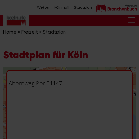
Zum
Wetter
Kölnmail
Stadtplan
Inhalt
springen
M
Home
»
Freizeit
»
Stadtplan
Stadtplan für Köln