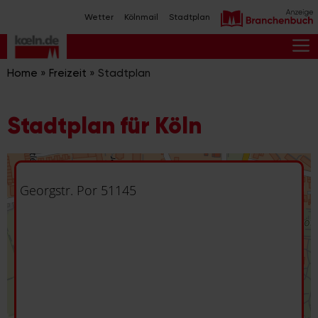
Zum
Wetter
Kölnmail
Stadtplan
Inhalt
springen
M
Home
»
Freizeit
»
Stadtplan
Stadtplan für Köln