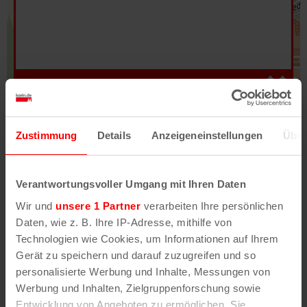
Hilfe
–
Legende
–
Fehler/Problem melden
Zustimmung
Details
Anzeigeneinstellungen
Über
Im Stadtplan verwenden wir als Basiskarte die
Darstellung des RVR-Kartenwerks
Stadtplanwerk
Verantwortungsvoller Umgang mit Ihren Daten
2.0
. Bei Auswahl des Kartenlayers „Detailkarte“
Wir und
unsere 1 Partner
verarbeiten Ihre persönlichen
erhältst Du unsere koeln.de-Karte mit vielen
Daten, wie z. B. Ihre IP-Adresse, mithilfe von
weiteren Details wie z.B. Hausnummern.
Technologien wie Cookies, um Informationen auf Ihrem
Gerät zu speichern und darauf zuzugreifen und so
Unser Stadtplan basiert auf Daten des
personalisierte Werbung und Inhalte, Messungen von
OpenStreetMap
-Projekts (
© OpenStreetMap
Werbung und Inhalten, Zielgruppenforschung sowie
Mitwirkende
) und von
OpenCycleMap.org
,
Entwicklung von Angeboten zu ermöglichen. Sie