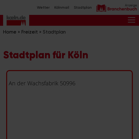
Zum
Wetter
Kölnmail
Stadtplan
Inhalt
springen
M
Home
»
Freizeit
»
Stadtplan
Stadtplan für Köln