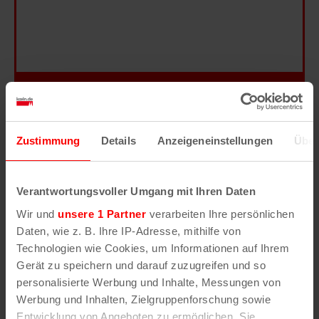
Hilfe
–
Legende
–
Fehler/Problem melden
Zustimmung
Details
Anzeigeneinstellungen
Über
Im Stadtplan verwenden wir als Basiskarte die
Darstellung des RVR-Kartenwerks
Stadtplanwerk
Verantwortungsvoller Umgang mit Ihren Daten
2.0
. Bei Auswahl des Kartenlayers „Detailkarte“
Wir und
unsere 1 Partner
verarbeiten Ihre persönlichen
erhältst Du unsere koeln.de-Karte mit vielen
Daten, wie z. B. Ihre IP-Adresse, mithilfe von
weiteren Details wie z.B. Hausnummern.
Technologien wie Cookies, um Informationen auf Ihrem
Gerät zu speichern und darauf zuzugreifen und so
Unser Stadtplan basiert auf Daten des
personalisierte Werbung und Inhalte, Messungen von
OpenStreetMap
-Projekts (
© OpenStreetMap
Werbung und Inhalten, Zielgruppenforschung sowie
Mitwirkende
) und von
OpenCycleMap.org
,
Entwicklung von Angeboten zu ermöglichen. Sie