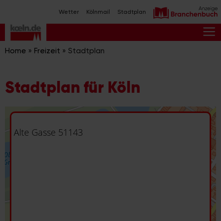
Zum
Wetter
Kölnmail
Stadtplan
Inhalt
springen
M
Home
»
Freizeit
»
Stadtplan
Stadtplan für Köln