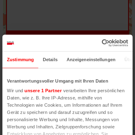
Hilfe
–
Legende
–
Fehler/Problem melden
Zustimmung
Details
Anzeigeneinstellungen
Über
Im Stadtplan verwenden wir als Basiskarte die
Darstellung des RVR-Kartenwerks
Stadtplanwerk
Verantwortungsvoller Umgang mit Ihren Daten
2.0
. Bei Auswahl des Kartenlayers „Detailkarte“
Wir und
unsere 1 Partner
verarbeiten Ihre persönlichen
erhältst Du unsere koeln.de-Karte mit vielen
Daten, wie z. B. Ihre IP-Adresse, mithilfe von
weiteren Details wie z.B. Hausnummern.
Technologien wie Cookies, um Informationen auf Ihrem
Gerät zu speichern und darauf zuzugreifen und so
Unser Stadtplan basiert auf Daten des
personalisierte Werbung und Inhalte, Messungen von
OpenStreetMap
-Projekts (
© OpenStreetMap
Werbung und Inhalten, Zielgruppenforschung sowie
Mitwirkende
) und von
OpenCycleMap.org
,
Entwicklung von Angeboten zu ermöglichen. Sie