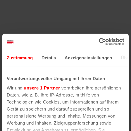
Hilfe
–
Legende
–
Fehler/Problem melden
Zustimmung
Details
Anzeigeneinstellungen
Über
Im Stadtplan verwenden wir als Basiskarte die
Darstellung des RVR-Kartenwerks
Stadtplanwerk
Verantwortungsvoller Umgang mit Ihren Daten
2.0
. Bei Auswahl des Kartenlayers „Detailkarte“
Wir und
unsere 1 Partner
verarbeiten Ihre persönlichen
erhältst Du unsere koeln.de-Karte mit vielen
Daten, wie z. B. Ihre IP-Adresse, mithilfe von
weiteren Details wie z.B. Hausnummern.
Technologien wie Cookies, um Informationen auf Ihrem
Gerät zu speichern und darauf zuzugreifen und so
Unser Stadtplan basiert auf Daten des
personalisierte Werbung und Inhalte, Messungen von
OpenStreetMap
-Projekts (
© OpenStreetMap
Werbung und Inhalten, Zielgruppenforschung sowie
Mitwirkende
) und von
OpenCycleMap.org
,
Entwicklung von Angeboten zu ermöglichen. Sie