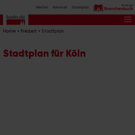
Zum
Wetter
Kölnmail
Stadtplan
Inhalt
springen
M
Home
»
Freizeit
»
Stadtplan
Stadtplan für Köln