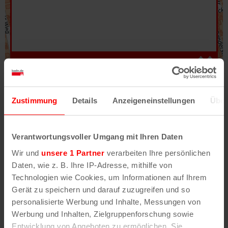
Hilfe
–
Legende
–
Fehler/Problem melden
Zustimmung
Details
Anzeigeneinstellungen
Über
Im Stadtplan verwenden wir als Basiskarte die
Darstellung des RVR-Kartenwerks
Stadtplanwerk
Verantwortungsvoller Umgang mit Ihren Daten
2.0
. Bei Auswahl des Kartenlayers „Detailkarte“
Wir und
unsere 1 Partner
verarbeiten Ihre persönlichen
erhältst Du unsere koeln.de-Karte mit vielen
Daten, wie z. B. Ihre IP-Adresse, mithilfe von
weiteren Details wie z.B. Hausnummern.
Technologien wie Cookies, um Informationen auf Ihrem
Gerät zu speichern und darauf zuzugreifen und so
Unser Stadtplan basiert auf Daten des
personalisierte Werbung und Inhalte, Messungen von
OpenStreetMap
-Projekts (
© OpenStreetMap
Werbung und Inhalten, Zielgruppenforschung sowie
Mitwirkende
) und von
OpenCycleMap.org
,
Entwicklung von Angeboten zu ermöglichen. Sie