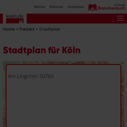
Zum
Wetter
Kölnmail
Stadtplan
Inhalt
springen
M
Home
»
Freizeit
»
Stadtplan
Stadtplan für Köln