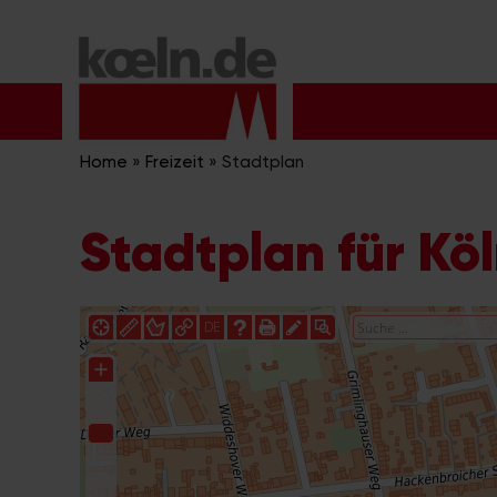
Zum
Inhalt
springen
Home
»
Freizeit
»
Stadtplan
Stadtplan für Kö