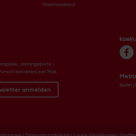
Phantasialand
koeln
innspiele, Jobangebote -
Wunsch kostenlos per Mail.
Metro
Berlin
|
wsletter anmelden
edingungen
|
Datenschutzerklärung
|
Cookie-Einstellungen
|
Stadtb