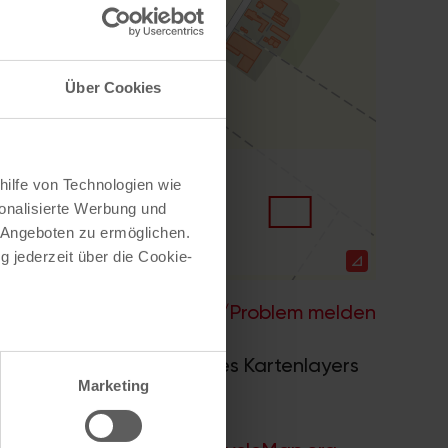
Über Cookies
hilfe von Technologien wie
onalisierte Werbung und
 Angeboten zu ermöglichen.
g jederzeit über die Cookie-
Hilfe
–
Legende
–
Fehler/Problem melden
au sein können
nwerk 2.0
. Bei Auswahl des Kartenlayers
zieren
Marketing
ummern.
hre Präferenzen im
Abschnitt