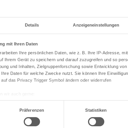
Details
Anzeigeneinstellungen
g mit Ihren Daten
arbeiten Ihre persönlichen Daten, wie z. B. Ihre IP-Adresse, mit
uf Ihrem Gerät zu speichern und darauf zuzugreifen und so pers
ung und Inhalten, Zielgruppenforschung sowie Entwicklung von
 Ihre Daten für welche Zwecke nutzt. Sie können Ihre Einwilligun
 auf das Privacy Trigger Symbol ändern oder widerrufen
n wir auch gerne:
re geografische Lage erfassen, welche bis auf einige Meter gen
te die Darstellung des RVR-Kartenwerks
Stadtpla
es Scannen nach bestimmten Merkmalen (Fingerprinting) identifi
Präferenzen
Statistiken
-Karte mit vielen weiteren Details wie z.B. Hausn
ie Ihre persönlichen Daten verarbeitet werden, und legen Sie I