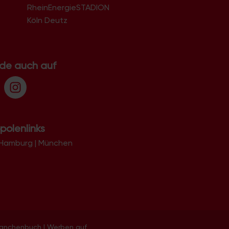
RheinEnergieSTADION
Köln Deutz
.de auch auf
polenlinks
Hamburg
|
München
ranchenbuch
|
Werben auf