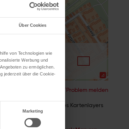
Über Cookies
hilfe von Technologien wie
onalisierte Werbung und
 Angeboten zu ermöglichen.
g jederzeit über die Cookie-
Hilfe
–
Legende
–
Fehler/Problem melden
au sein können
nwerk 2.0
. Bei Auswahl des Kartenlayers
zieren
Marketing
ummern.
hre Präferenzen im
Abschnitt