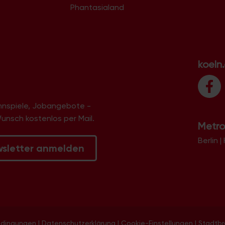
Phantasialand
koeln
innspiele, Jobangebote -
Wunsch kostenlos per Mail.
Metro
Berlin
|
wsletter anmelden
edingungen
|
Datenschutzerklärung
|
Cookie-Einstellungen
|
Stadtb