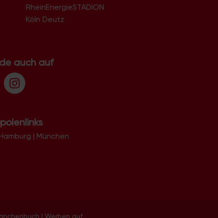
RheinEnergieSTADION
Köln Deutz
.de auch auf
polenlinks
Hamburg
|
München
ranchenbuch
|
Werben auf