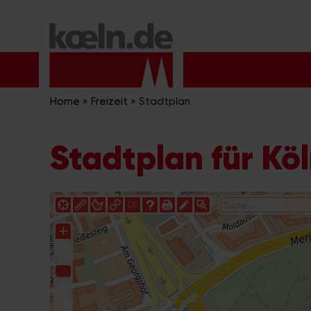
Zum
Inhalt
springen
Home
»
Freizeit
»
Stadtplan
Stadtplan für Kö