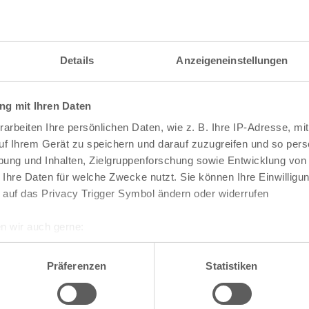
Details
Anzeigeneinstellungen
g mit Ihren Daten
arbeiten Ihre persönlichen Daten, wie z. B. Ihre IP-Adresse, mit
uf Ihrem Gerät zu speichern und darauf zuzugreifen und so pers
ung und Inhalten, Zielgruppenforschung sowie Entwicklung von
 Ihre Daten für welche Zwecke nutzt. Sie können Ihre Einwilligun
 auf das Privacy Trigger Symbol ändern oder widerrufen
n wir auch gerne:
re geografische Lage erfassen, welche bis auf einige Meter gen
te die Darstellung des RVR-Kartenwerks
Stadtpla
es Scannen nach bestimmten Merkmalen (Fingerprinting) identifi
Präferenzen
Statistiken
-Karte mit vielen weiteren Details wie z.B. Hausn
ie Ihre persönlichen Daten verarbeitet werden, und legen Sie I