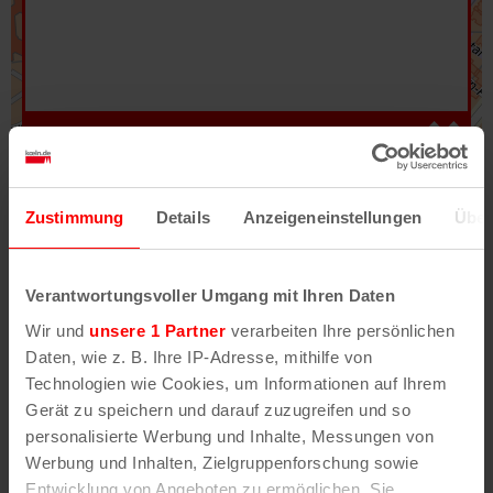
Hilfe
–
Legende
–
Fehler/Problem melden
Zustimmung
Details
Anzeigeneinstellungen
Über
Im Stadtplan verwenden wir als Basiskarte die
Darstellung des RVR-Kartenwerks
Stadtplanwerk
Verantwortungsvoller Umgang mit Ihren Daten
2.0
. Bei Auswahl des Kartenlayers „Detailkarte“
Wir und
unsere 1 Partner
verarbeiten Ihre persönlichen
erhältst Du unsere koeln.de-Karte mit vielen
Daten, wie z. B. Ihre IP-Adresse, mithilfe von
weiteren Details wie z.B. Hausnummern.
Technologien wie Cookies, um Informationen auf Ihrem
Gerät zu speichern und darauf zuzugreifen und so
Unser Stadtplan basiert auf Daten des
personalisierte Werbung und Inhalte, Messungen von
OpenStreetMap
-Projekts (
© OpenStreetMap
Werbung und Inhalten, Zielgruppenforschung sowie
Mitwirkende
) und von
OpenCycleMap.org
,
Entwicklung von Angeboten zu ermöglichen. Sie