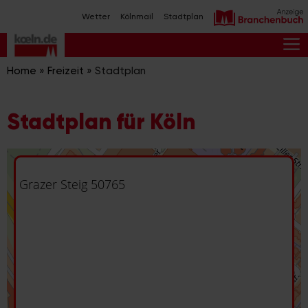
Zum
Wetter
Kölnmail
Stadtplan
Inhalt
springen
M
Home
»
Freizeit
»
Stadtplan
Stadtplan für Köln