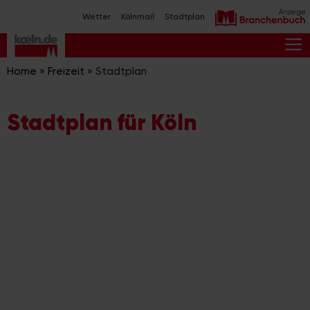
Zum
Wetter
Kölnmail
Stadtplan
Inhalt
springen
M
Home
»
Freizeit
»
Stadtplan
Stadtplan für Köln