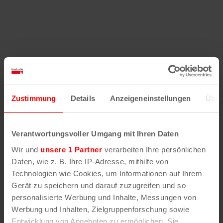
Hilfe
–
Legende
–
Fehler/Problem melden
Zustimmung
Details
Anzeigeneinstellungen
Über
Im Stadtplan verwenden wir als Basiskarte die
Darstellung des RVR-Kartenwerks
Stadtplanwerk
Verantwortungsvoller Umgang mit Ihren Daten
2.0
. Bei Auswahl des Kartenlayers „Detailkarte“
Wir und
unsere 1 Partner
verarbeiten Ihre persönlichen
erhältst Du unsere koeln.de-Karte mit vielen
Daten, wie z. B. Ihre IP-Adresse, mithilfe von
weiteren Details wie z.B. Hausnummern.
Technologien wie Cookies, um Informationen auf Ihrem
Gerät zu speichern und darauf zuzugreifen und so
Unser Stadtplan basiert auf Daten des
personalisierte Werbung und Inhalte, Messungen von
OpenStreetMap
-Projekts (
© OpenStreetMap
Werbung und Inhalten, Zielgruppenforschung sowie
Mitwirkende
) und von
OpenCycleMap.org
,
Entwicklung von Angeboten zu ermöglichen. Sie