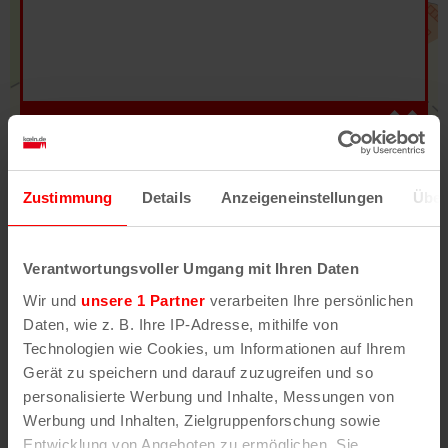
Hilfe
–
Legende
–
Fehler/Problem melden
Zustimmung
Details
Anzeigeneinstellungen
Über
Im Stadtplan verwenden wir als Basiskarte die
Darstellung des RVR-Kartenwerks
Stadtplanwerk
Verantwortungsvoller Umgang mit Ihren Daten
2.0
. Bei Auswahl des Kartenlayers „Detailkarte“
Wir und
unsere 1 Partner
verarbeiten Ihre persönlichen
erhältst Du unsere koeln.de-Karte mit vielen
Daten, wie z. B. Ihre IP-Adresse, mithilfe von
weiteren Details wie z.B. Hausnummern.
Technologien wie Cookies, um Informationen auf Ihrem
Gerät zu speichern und darauf zuzugreifen und so
Unser Stadtplan basiert auf Daten des
personalisierte Werbung und Inhalte, Messungen von
OpenStreetMap
-Projekts (
© OpenStreetMap
Werbung und Inhalten, Zielgruppenforschung sowie
Mitwirkende
) und von
OpenCycleMap.org
,
Entwicklung von Angeboten zu ermöglichen. Sie