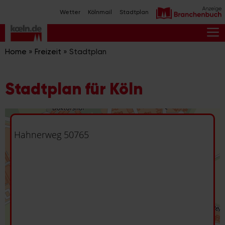
Zum
Wetter
Kölnmail
Stadtplan
Inhalt
springen
M
Home
»
Freizeit
»
Stadtplan
Stadtplan für Köln