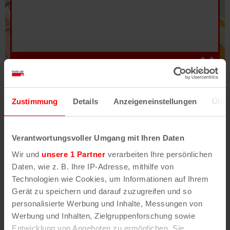
Hilfe
–
Legende
–
Fehler/Problem melden
Zustimmung
Details
Anzeigeneinstellungen
Über
Im Stadtplan verwenden wir als Basiskarte die
Darstellung des RVR-Kartenwerks
Stadtplanwerk
Verantwortungsvoller Umgang mit Ihren Daten
2.0
. Bei Auswahl des Kartenlayers „Detailkarte“
Wir und
unsere 1 Partner
verarbeiten Ihre persönlichen
erhältst Du unsere koeln.de-Karte mit vielen
Daten, wie z. B. Ihre IP-Adresse, mithilfe von
weiteren Details wie z.B. Hausnummern.
Technologien wie Cookies, um Informationen auf Ihrem
Gerät zu speichern und darauf zuzugreifen und so
Unser Stadtplan basiert auf Daten des
personalisierte Werbung und Inhalte, Messungen von
OpenStreetMap
-Projekts (
© OpenStreetMap
Werbung und Inhalten, Zielgruppenforschung sowie
Mitwirkende
) und von
OpenCycleMap.org
,
Entwicklung von Angeboten zu ermöglichen. Sie