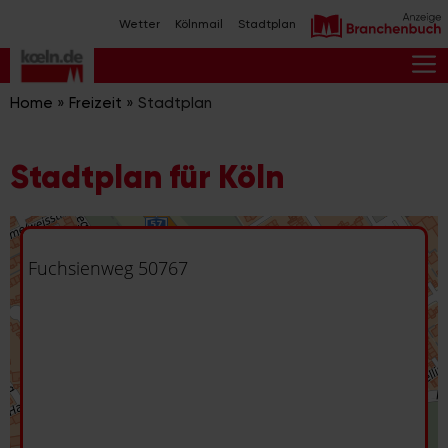
Zum
Wetter
Kölnmail
Stadtplan
Inhalt
springen
M
Home
»
Freizeit
»
Stadtplan
Stadtplan für Köln