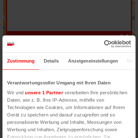
Hilfe
–
Legende
–
Fehler/Problem melden
Zustimmung
Details
Anzeigeneinstellungen
Über
Im Stadtplan verwenden wir als Basiskarte die
Darstellung des RVR-Kartenwerks
Stadtplanwerk
Verantwortungsvoller Umgang mit Ihren Daten
2.0
. Bei Auswahl des Kartenlayers „Detailkarte“
Wir und
unsere 1 Partner
verarbeiten Ihre persönlichen
erhältst Du unsere koeln.de-Karte mit vielen
Daten, wie z. B. Ihre IP-Adresse, mithilfe von
weiteren Details wie z.B. Hausnummern.
Technologien wie Cookies, um Informationen auf Ihrem
Gerät zu speichern und darauf zuzugreifen und so
Unser Stadtplan basiert auf Daten des
personalisierte Werbung und Inhalte, Messungen von
OpenStreetMap
-Projekts (
© OpenStreetMap
Werbung und Inhalten, Zielgruppenforschung sowie
Mitwirkende
) und von
OpenCycleMap.org
,
Entwicklung von Angeboten zu ermöglichen. Sie