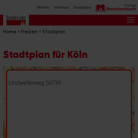
Zum
Wetter
Kölnmail
Stadtplan
Inhalt
springen
M
Home
»
Freizeit
»
Stadtplan
Stadtplan für Köln