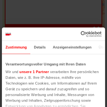
Hilfe
–
Legende
–
Fehler/Problem melden
Zustimmung
Details
Anzeigeneinstellungen
Über
Im Stadtplan verwenden wir als Basiskarte die
Darstellung des RVR-Kartenwerks
Stadtplanwerk
Verantwortungsvoller Umgang mit Ihren Daten
2.0
. Bei Auswahl des Kartenlayers „Detailkarte“
Wir und
unsere 1 Partner
verarbeiten Ihre persönlichen
erhältst Du unsere koeln.de-Karte mit vielen
Daten, wie z. B. Ihre IP-Adresse, mithilfe von
weiteren Details wie z.B. Hausnummern.
Technologien wie Cookies, um Informationen auf Ihrem
Gerät zu speichern und darauf zuzugreifen und so
Unser Stadtplan basiert auf Daten des
personalisierte Werbung und Inhalte, Messungen von
OpenStreetMap
-Projekts (
© OpenStreetMap
Werbung und Inhalten, Zielgruppenforschung sowie
Mitwirkende
) und von
OpenCycleMap.org
,
Entwicklung von Angeboten zu ermöglichen. Sie