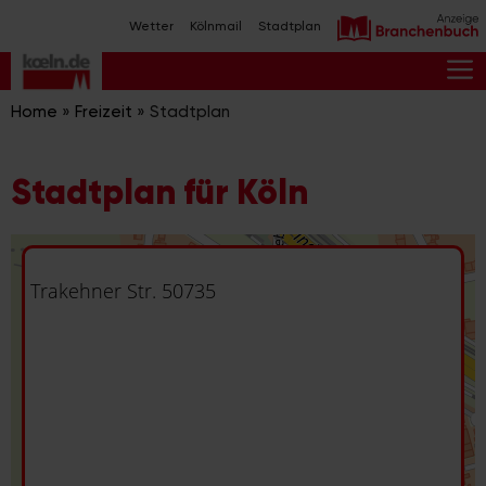
Zum
Wetter
Kölnmail
Stadtplan
Inhalt
springen
M
Home
»
Freizeit
»
Stadtplan
Stadtplan für Köln