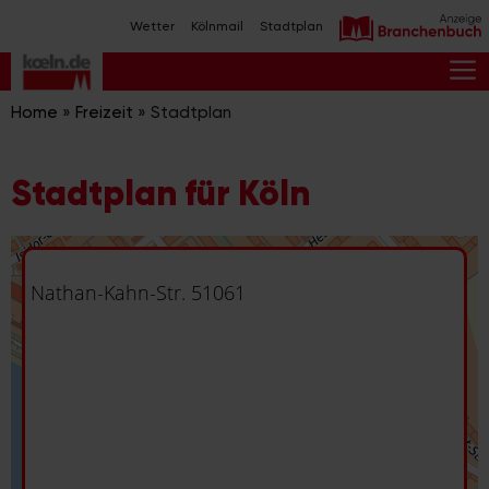
Zum
Wetter
Kölnmail
Stadtplan
Inhalt
springen
M
Home
»
Freizeit
»
Stadtplan
Stadtplan für Köln