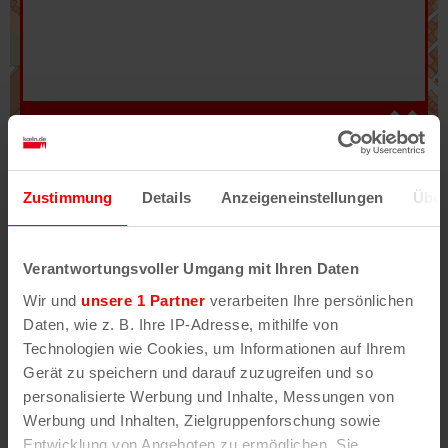
Hilfe
–
Legende
–
Fehler/Problem melden
Zustimmung
Details
Anzeigeneinstellungen
Über
Im Stadtplan verwenden wir als Basiskarte die
Darstellung des RVR-Kartenwerks
Stadtplanwerk
Verantwortungsvoller Umgang mit Ihren Daten
2.0
. Bei Auswahl des Kartenlayers „Detailkarte“
Wir und
unsere 1 Partner
verarbeiten Ihre persönlichen
erhältst Du unsere koeln.de-Karte mit vielen
Daten, wie z. B. Ihre IP-Adresse, mithilfe von
weiteren Details wie z.B. Hausnummern.
Technologien wie Cookies, um Informationen auf Ihrem
Gerät zu speichern und darauf zuzugreifen und so
Unser Stadtplan basiert auf Daten des
personalisierte Werbung und Inhalte, Messungen von
OpenStreetMap
-Projekts (
© OpenStreetMap
Werbung und Inhalten, Zielgruppenforschung sowie
Mitwirkende
) und von
OpenCycleMap.org
,
Entwicklung von Angeboten zu ermöglichen. Sie