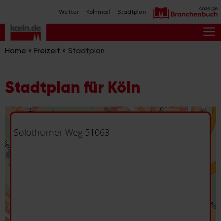
Zum
Wetter
Kölnmail
Stadtplan
Inhalt
springen
M
Home
»
Freizeit
»
Stadtplan
Stadtplan für Köln