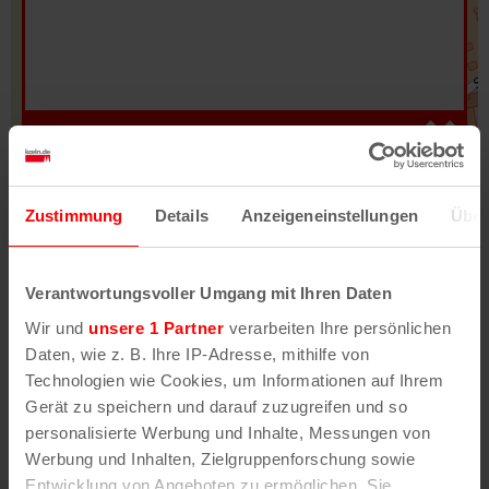
Hilfe
–
Legende
–
Fehler/Problem melden
Zustimmung
Details
Anzeigeneinstellungen
Über
Im Stadtplan verwenden wir als Basiskarte die
Darstellung des RVR-Kartenwerks
Stadtplanwerk
Verantwortungsvoller Umgang mit Ihren Daten
2.0
. Bei Auswahl des Kartenlayers „Detailkarte“
Wir und
unsere 1 Partner
verarbeiten Ihre persönlichen
erhältst Du unsere koeln.de-Karte mit vielen
Daten, wie z. B. Ihre IP-Adresse, mithilfe von
weiteren Details wie z.B. Hausnummern.
Technologien wie Cookies, um Informationen auf Ihrem
Gerät zu speichern und darauf zuzugreifen und so
Unser Stadtplan basiert auf Daten des
personalisierte Werbung und Inhalte, Messungen von
OpenStreetMap
-Projekts (
© OpenStreetMap
Werbung und Inhalten, Zielgruppenforschung sowie
Mitwirkende
) und von
OpenCycleMap.org
,
Entwicklung von Angeboten zu ermöglichen. Sie