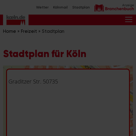
Zum
Wetter
Kölnmail
Stadtplan
Inhalt
springen
M
Home
»
Freizeit
»
Stadtplan
Stadtplan für Köln