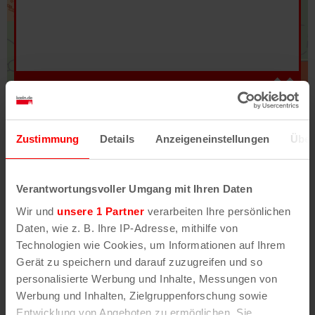
Hilfe
–
Legende
–
Fehler/Problem melden
Zustimmung
Details
Anzeigeneinstellungen
Über
Im Stadtplan verwenden wir als Basiskarte die
Darstellung des RVR-Kartenwerks
Stadtplanwerk
Verantwortungsvoller Umgang mit Ihren Daten
2.0
. Bei Auswahl des Kartenlayers „Detailkarte“
Wir und
unsere 1 Partner
verarbeiten Ihre persönlichen
erhältst Du unsere koeln.de-Karte mit vielen
Daten, wie z. B. Ihre IP-Adresse, mithilfe von
weiteren Details wie z.B. Hausnummern.
Technologien wie Cookies, um Informationen auf Ihrem
Gerät zu speichern und darauf zuzugreifen und so
Unser Stadtplan basiert auf Daten des
personalisierte Werbung und Inhalte, Messungen von
OpenStreetMap
-Projekts (
© OpenStreetMap
Werbung und Inhalten, Zielgruppenforschung sowie
Mitwirkende
) und von
OpenCycleMap.org
,
Entwicklung von Angeboten zu ermöglichen. Sie