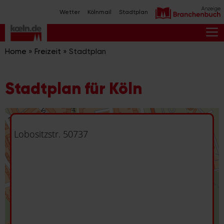
Zum
Wetter
Kölnmail
Stadtplan
Inhalt
springen
M
Home
»
Freizeit
»
Stadtplan
Stadtplan für Köln