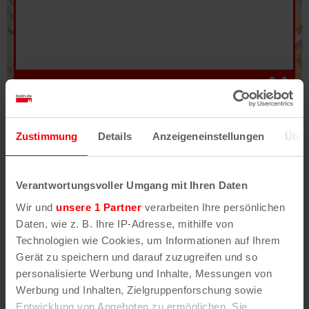
Hilfe
–
Legende
–
Fehler/Problem melden
Zustimmung
Details
Anzeigeneinstellungen
Über
Im Stadtplan verwenden wir als Basiskarte die
Darstellung des RVR-Kartenwerks
Stadtplanwerk
Verantwortungsvoller Umgang mit Ihren Daten
2.0
. Bei Auswahl des Kartenlayers „Detailkarte“
Wir und
unsere 1 Partner
verarbeiten Ihre persönlichen
erhältst Du unsere koeln.de-Karte mit vielen
Daten, wie z. B. Ihre IP-Adresse, mithilfe von
weiteren Details wie z.B. Hausnummern.
Technologien wie Cookies, um Informationen auf Ihrem
Gerät zu speichern und darauf zuzugreifen und so
Unser Stadtplan basiert auf Daten des
personalisierte Werbung und Inhalte, Messungen von
OpenStreetMap
-Projekts (
© OpenStreetMap
Werbung und Inhalten, Zielgruppenforschung sowie
Mitwirkende
) und von
OpenCycleMap.org
,
Entwicklung von Angeboten zu ermöglichen. Sie