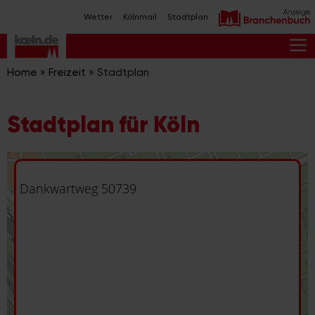
Zum
Wetter
Kölnmail
Stadtplan
Inhalt
springen
M
Home
»
Freizeit
»
Stadtplan
Stadtplan für Köln