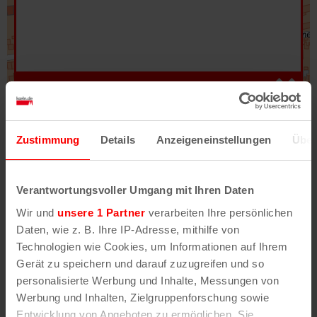
Hilfe
–
Legende
–
Fehler/Problem melden
Zustimmung
Details
Anzeigeneinstellungen
Über
Im Stadtplan verwenden wir als Basiskarte die
Darstellung des RVR-Kartenwerks
Stadtplanwerk
Verantwortungsvoller Umgang mit Ihren Daten
2.0
. Bei Auswahl des Kartenlayers „Detailkarte“
Wir und
unsere 1 Partner
verarbeiten Ihre persönlichen
erhältst Du unsere koeln.de-Karte mit vielen
Daten, wie z. B. Ihre IP-Adresse, mithilfe von
weiteren Details wie z.B. Hausnummern.
Technologien wie Cookies, um Informationen auf Ihrem
Gerät zu speichern und darauf zuzugreifen und so
Unser Stadtplan basiert auf Daten des
personalisierte Werbung und Inhalte, Messungen von
OpenStreetMap
-Projekts (
© OpenStreetMap
Werbung und Inhalten, Zielgruppenforschung sowie
Mitwirkende
) und von
OpenCycleMap.org
,
Entwicklung von Angeboten zu ermöglichen. Sie