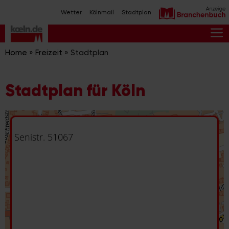
Zum
Wetter
Kölnmail
Stadtplan
Inhalt
springen
M
Home
»
Freizeit
»
Stadtplan
Stadtplan für Köln