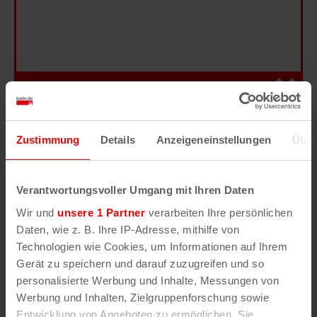
Hilfe
–
Legende
–
Fehler/Problem melden
Zustimmung
Details
Anzeigeneinstellungen
Über
Im Stadtplan verwenden wir als Basiskarte die
Darstellung des RVR-Kartenwerks
Stadtplanwerk
Verantwortungsvoller Umgang mit Ihren Daten
2.0
. Bei Auswahl des Kartenlayers „Detailkarte“
Wir und
unsere 1 Partner
verarbeiten Ihre persönlichen
erhältst Du unsere koeln.de-Karte mit vielen
Daten, wie z. B. Ihre IP-Adresse, mithilfe von
weiteren Details wie z.B. Hausnummern.
Technologien wie Cookies, um Informationen auf Ihrem
Gerät zu speichern und darauf zuzugreifen und so
Unser Stadtplan basiert auf Daten des
personalisierte Werbung und Inhalte, Messungen von
OpenStreetMap
-Projekts (
© OpenStreetMap
Werbung und Inhalten, Zielgruppenforschung sowie
Mitwirkende
) und von
OpenCycleMap.org
,
Entwicklung von Angeboten zu ermöglichen. Sie