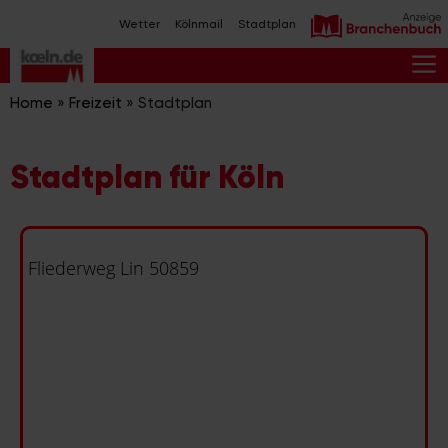
Zum
Wetter
Kölnmail
Stadtplan
Inhalt
springen
M
Home
»
Freizeit
»
Stadtplan
Stadtplan für Köln