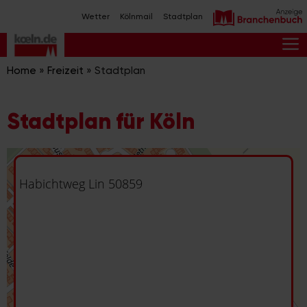
Zum
Wetter
Kölnmail
Stadtplan
Inhalt
springen
M
Home
»
Freizeit
»
Stadtplan
Stadtplan für Köln