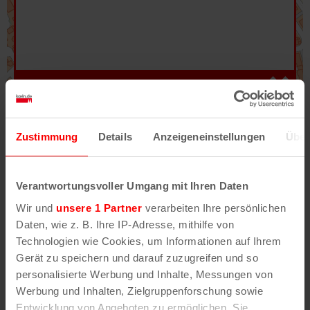
Hilfe
–
Legende
–
Fehler/Problem melden
Zustimmung
Details
Anzeigeneinstellungen
Über
Im Stadtplan verwenden wir als Basiskarte die
Darstellung des RVR-Kartenwerks
Stadtplanwerk
Verantwortungsvoller Umgang mit Ihren Daten
2.0
. Bei Auswahl des Kartenlayers „Detailkarte“
Wir und
unsere 1 Partner
verarbeiten Ihre persönlichen
erhältst Du unsere koeln.de-Karte mit vielen
Daten, wie z. B. Ihre IP-Adresse, mithilfe von
weiteren Details wie z.B. Hausnummern.
Technologien wie Cookies, um Informationen auf Ihrem
Gerät zu speichern und darauf zuzugreifen und so
Unser Stadtplan basiert auf Daten des
personalisierte Werbung und Inhalte, Messungen von
OpenStreetMap
-Projekts (
© OpenStreetMap
Werbung und Inhalten, Zielgruppenforschung sowie
Mitwirkende
) und von
OpenCycleMap.org
,
Entwicklung von Angeboten zu ermöglichen. Sie