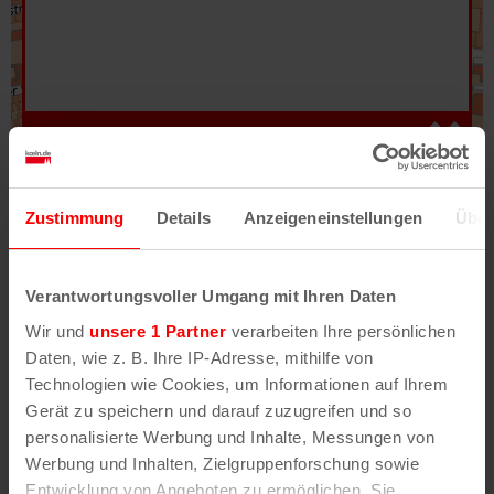
Hilfe
–
Legende
–
Fehler/Problem melden
Zustimmung
Details
Anzeigeneinstellungen
Über
Im Stadtplan verwenden wir als Basiskarte die
Darstellung des RVR-Kartenwerks
Stadtplanwerk
Verantwortungsvoller Umgang mit Ihren Daten
2.0
. Bei Auswahl des Kartenlayers „Detailkarte“
Wir und
unsere 1 Partner
verarbeiten Ihre persönlichen
erhältst Du unsere koeln.de-Karte mit vielen
Daten, wie z. B. Ihre IP-Adresse, mithilfe von
weiteren Details wie z.B. Hausnummern.
Technologien wie Cookies, um Informationen auf Ihrem
Gerät zu speichern und darauf zuzugreifen und so
Unser Stadtplan basiert auf Daten des
personalisierte Werbung und Inhalte, Messungen von
OpenStreetMap
-Projekts (
© OpenStreetMap
Werbung und Inhalten, Zielgruppenforschung sowie
Mitwirkende
) und von
OpenCycleMap.org
,
Entwicklung von Angeboten zu ermöglichen. Sie