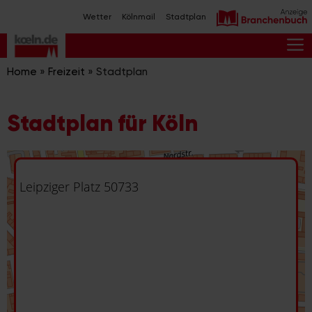
Zum
Wetter
Kölnmail
Stadtplan
Inhalt
springen
M
Home
»
Freizeit
»
Stadtplan
Stadtplan für Köln