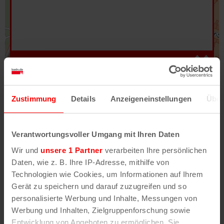
Hilfe
–
Legende
–
Fehler/Problem melden
Zustimmung
Details
Anzeigeneinstellungen
Über
Im Stadtplan verwenden wir als Basiskarte die
Darstellung des RVR-Kartenwerks
Stadtplanwerk
Verantwortungsvoller Umgang mit Ihren Daten
2.0
. Bei Auswahl des Kartenlayers „Detailkarte“
Wir und
unsere 1 Partner
verarbeiten Ihre persönlichen
erhältst Du unsere koeln.de-Karte mit vielen
Daten, wie z. B. Ihre IP-Adresse, mithilfe von
weiteren Details wie z.B. Hausnummern.
Technologien wie Cookies, um Informationen auf Ihrem
Gerät zu speichern und darauf zuzugreifen und so
Unser Stadtplan basiert auf Daten des
personalisierte Werbung und Inhalte, Messungen von
OpenStreetMap
-Projekts (
© OpenStreetMap
Werbung und Inhalten, Zielgruppenforschung sowie
Mitwirkende
) und von
OpenCycleMap.org
,
Entwicklung von Angeboten zu ermöglichen. Sie