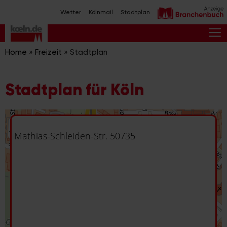
Zum
Wetter
Kölnmail
Stadtplan
Inhalt
springen
M
Home
»
Freizeit
»
Stadtplan
Stadtplan für Köln