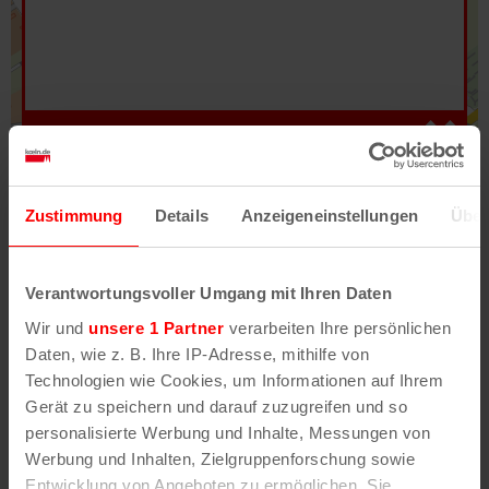
Hilfe
–
Legende
–
Fehler/Problem melden
Zustimmung
Details
Anzeigeneinstellungen
Über
Im Stadtplan verwenden wir als Basiskarte die
Darstellung des RVR-Kartenwerks
Stadtplanwerk
Verantwortungsvoller Umgang mit Ihren Daten
2.0
. Bei Auswahl des Kartenlayers „Detailkarte“
Wir und
unsere 1 Partner
verarbeiten Ihre persönlichen
erhältst Du unsere koeln.de-Karte mit vielen
Daten, wie z. B. Ihre IP-Adresse, mithilfe von
weiteren Details wie z.B. Hausnummern.
Technologien wie Cookies, um Informationen auf Ihrem
Gerät zu speichern und darauf zuzugreifen und so
Unser Stadtplan basiert auf Daten des
personalisierte Werbung und Inhalte, Messungen von
OpenStreetMap
-Projekts (
© OpenStreetMap
Werbung und Inhalten, Zielgruppenforschung sowie
Mitwirkende
) und von
OpenCycleMap.org
,
Entwicklung von Angeboten zu ermöglichen. Sie