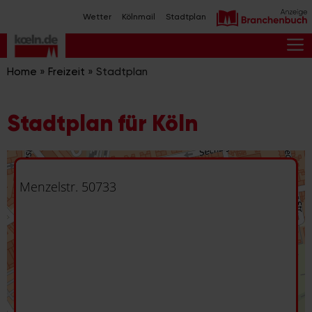
Zum
Wetter
Kölnmail
Stadtplan
Inhalt
springen
M
Home
»
Freizeit
»
Stadtplan
Stadtplan für Köln