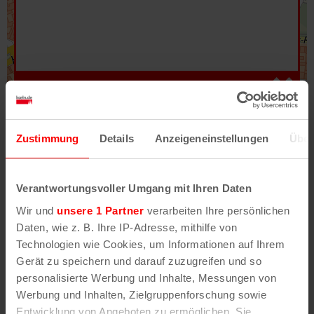
Hilfe
–
Legende
–
Fehler/Problem melden
Zustimmung
Details
Anzeigeneinstellungen
Über
Im Stadtplan verwenden wir als Basiskarte die
Darstellung des RVR-Kartenwerks
Stadtplanwerk
Verantwortungsvoller Umgang mit Ihren Daten
2.0
. Bei Auswahl des Kartenlayers „Detailkarte“
Wir und
unsere 1 Partner
verarbeiten Ihre persönlichen
erhältst Du unsere koeln.de-Karte mit vielen
Daten, wie z. B. Ihre IP-Adresse, mithilfe von
weiteren Details wie z.B. Hausnummern.
Technologien wie Cookies, um Informationen auf Ihrem
Gerät zu speichern und darauf zuzugreifen und so
Unser Stadtplan basiert auf Daten des
personalisierte Werbung und Inhalte, Messungen von
OpenStreetMap
-Projekts (
© OpenStreetMap
Werbung und Inhalten, Zielgruppenforschung sowie
Mitwirkende
) und von
OpenCycleMap.org
,
Entwicklung von Angeboten zu ermöglichen. Sie