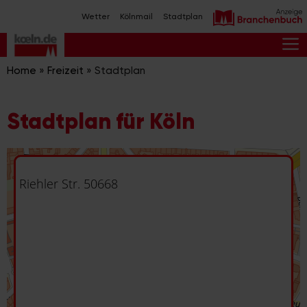
Zum
Wetter
Kölnmail
Stadtplan
Inhalt
springen
M
Home
»
Freizeit
»
Stadtplan
Stadtplan für Köln